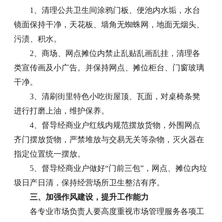
1、清理公共卫生间涂鸦门板、便池内水垢，水台
镜面保持干净，天花板、墙角无蜘蛛网，地面无烟头、
污渍、积水。
2、商场、网点摊位内禁止乱贴乱画乱挂，清理各
类宣传画及小广告。并保持网点、摊位柜台、门窗玻璃
干净。
3、清刷街里特色小吃街屋顶、瓦面，对桌椅条凳
进行打磨上油，维护保养。
4、督导经商业户红线内规范摆放货物，外围网点
齐门摆放货物，严禁堆放与交易无关等杂物，灭火器在
指定位置统一摆放。
5、督导经商业户做好“门前三包”，网点、摊位内垃
圾日产日清，保持经营场所卫生整洁有序。
三、加强作风建设，提升工作能力
各专业市场负责人要高度重视市场管理服务各项工