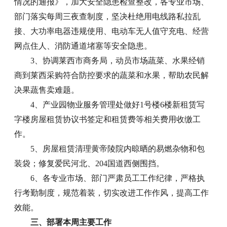
情况的通报》，加大安全隐患检查整改，各专业市场、
部门落实每周三夜查制度，坚决杜绝用电线路私拉乱
接、大功率电器违规使用、电动车无人值守充电、经营
网点住人、消防通道堵塞等安全隐患。
3、协调莱西市商务局，动员市场蔬菜、水果经销
商到莱西采购符合防控要求的蔬菜和水果，帮助农民解
决果蔬售卖难题。
4、产业园物业服务管理处做好1号楼6楼新租赁写
字楼房屋租赁协议书签定和租赁费等相关费用收缴工
作。
5、房屋租赁清理黄帝陵院内晾晒的易燃杂物和包
装袋；修复爱民河北、204国道西侧围挡。
6、各专业市场、部门严肃员工工作纪律，严格执
行考勤制度，规范着装，切实改进工作作风，提高工作
效能。
三、部署本周主要工作