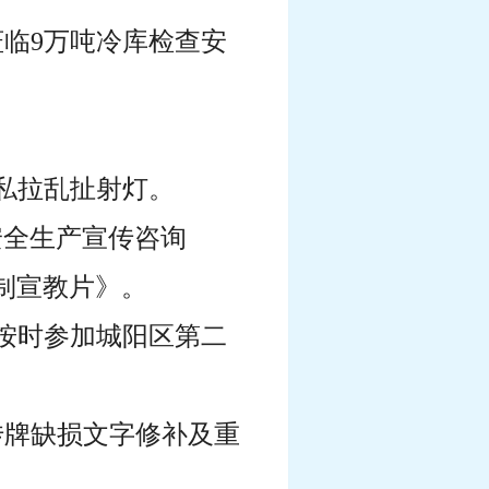
莅临9万吨冷库检查安
。
处私拉乱扯射灯。
安全生产宣传咨询
制宣教片》。
员按时参加城阳区第二
传牌缺损文字修补及重