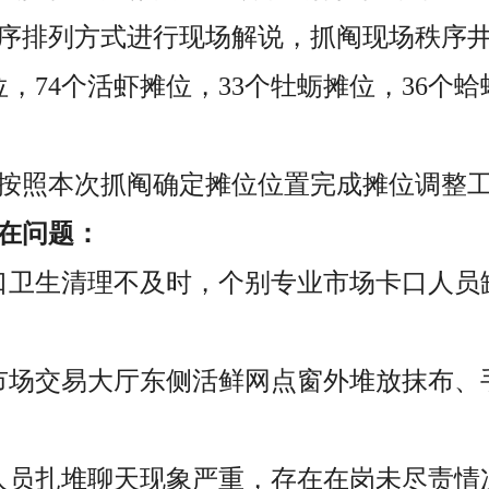
序排列方式进行现场解说，抓阄现场秩序
位，74个活虾摊位，33个牡蛎摊位，36个
将按照本次抓阄确定摊位位置完成摊位调整
在问题：
口卫生清理不及时，个别专业市场卡口人员
市场交易大厅东侧活鲜网点窗外堆放抹布、
人员扎堆聊天现象严重，存在在岗未尽责情