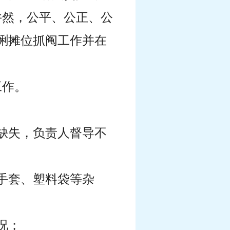
井然，公平、公正、公
蛤蜊摊位抓阄工作并在
工作。
缺失，负责人督导不
手套、塑料袋等杂
况；