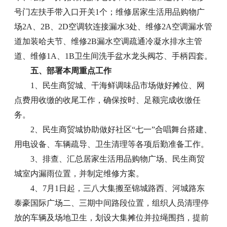
号门左扶手带入口开关1个；维修居家生活用品购物广
场2A、2B、2D空调软连接漏水3处、维修2A空调漏水管
道加装哈夫节、维修2B漏水空调疏通冷凝水排水主管
道、维修1A、1B卫生间洗手盆水龙头阀芯、手柄四套。
五、部署本周重点工作
1、民生商贸城、干海鲜调味品市场做好摊位、网
点费用收缴的收尾工作，确保按时、足额完成收缴任
务。
2、民生商贸城协助做好社区“七一”合唱舞台搭建、
用电设备、车辆疏导、卫生清理等各项后勤准备工作。
3、排查、汇总居家生活用品购物广场、民生商贸
城室内漏雨位置，并制定维修方案。
4、7月1日起，三八大集搬至锦城路西、河城路东
泰豪国际广场二、三期中间路段位置，组织人员清理停
放的车辆及场地卫生，划设大集摊位并拉绳围挡，提前