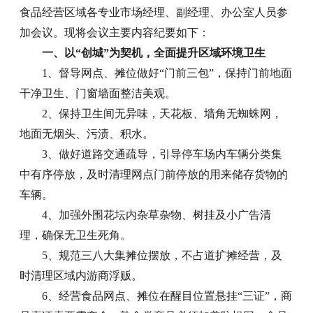
食品经营区域各专业市场经理、副经理、办公室人员参
加会议。现将会议主要内容纪要如下：
一、以“创城”为契机，全面提升区域环境卫生
1、督导网点、摊位做好“门前三包”，保持门前地面
干净卫生、门窗墙面整洁美观。
2、保持卫生间无异味，天花板、墙角无蜘蛛网，
地面无烟头、污渍、积水。
3、做好道路交通疏导，引导停车场内车辆分类集
中有序停放，及时清理网点门前停放的用来储存货物的
车辆。
4、加强外围花坛内杂草杂物、树挂及小广告清
理，确保无卫生死角。
5、规范三八大集摊位摆放，不占道扩摊经营，及
时清理区域内游商浮贩。
6、经营食品网点、摊位在醒目位置悬挂“三证”，商