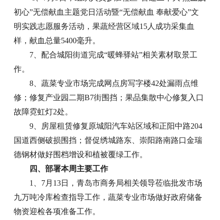
初心”无偿献血主题党日活动暨“无偿献血 奉献爱心”文
明实践志愿服务活动，果蔬经营区域15人成功采集血
样，献血总量5400毫升。
7、配合城阳街道完成“暖蜂驿站”相关素材取景工
作。
8、蔬菜专业市场完成网点房写字楼42处漏雨点维
修；修复产业园二期B7街围挡；果品集散中心修复入口
故障霓虹灯2处。
9、房屋租赁修复原城阳汽车站区域和正阳中路204
国道西侧破损围挡；督促绣城路东、崇阳路南路口金瑞
德钢材做好围档增设和植被覆绿工作。
四、部署本周主要工作
1、7月13日，青岛市商务局相关领导莅临批发市场
九万吨冷库检查指导工作，蔬菜专业市场做好政府储备
物资迎检各项准备工作。