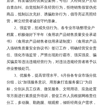
宣讲、转发诚信经营典型案例，号召广大经商业户主动
自查自纠、自觉抵制不良经营行为，拒绝销售假冒伪劣
商品，抵制以次充好、诱骗欺诈行为，倡导亮证亮照经
营，树立经营者诚信守约形象。
2、强监管，惩戒失信行为。各专业市场整理业户
档案，积极做好下半年《食用农产品销售质量安全承诺
书》《食用农产品销售者信用承诺制度》《食用农产品
入场销售质量安全协议书》签订工作，明确经营安全责
任、强化市场监管，严禁出现欺行霸市、强买强卖、骗
买骗卖等违法违规经营行为，对违法违规经营者将予以
停业整顿处罚。
3、优服务，提高管理水平。6月份各专业市场分批
分组，以“加强服务意识、用形象打造服务窗口”为目
标，分别从员工仪表、微笑服务、文明用语、应急处置
等方面进行素质提升培训，督促工作人员根据网格责任
分工，多动脑、勤跑腿、细观察，倾听经商业户需求，