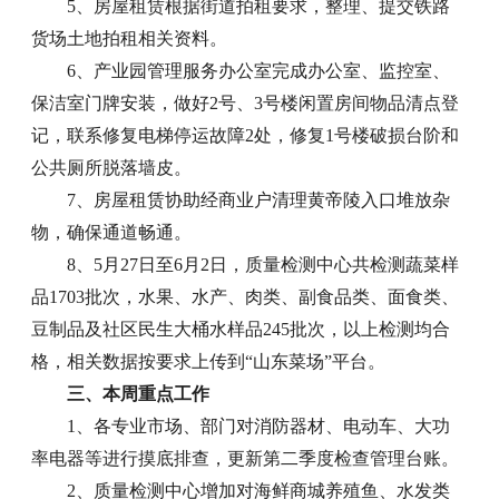
5、房屋租赁根据街道拍租要求，整理、提交铁路
货场土地拍租相关资料。
6、产业园管理服务办公室完成办公室、监控室、
保洁室门牌安装，做好2号、3号楼闲置房间物品清点登
记，联系修复电梯停运故障2处，修复1号楼破损台阶和
公共厕所脱落墙皮。
7、房屋租赁协助经商业户清理黄帝陵入口堆放杂
物，确保通道畅通。
8、5月27日至6月2日，质量检测中心共检测蔬菜样
品1703批次，水果、水产、肉类、副食品类、面食类、
豆制品及社区民生大桶水样品245批次，以上检测均合
格，相关数据按要求上传到“山东菜场”平台。
三、本周重点工作
1、各专业市场、部门对消防器材、电动车、大功
率电器等进行摸底排查，更新第二季度检查管理台账。
2、质量检测中心增加对海鲜商城养殖鱼、水发类