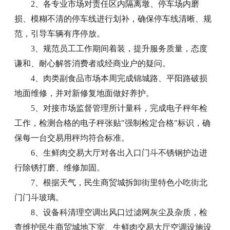
2、各专业市场对责任区内隔离墩、停车场内磨
损、模糊不清的停车线进行划补，确保停车线清晰、规
范，引导车辆有序停放。
3、规范员工工作期间着装，提升服务质量，态度
谦和、耐心解答消费者或经商业户的疑问。
4、肉类副食品市场本周完成锦城路、平阳路破损
地面维修，并对新修复地面做好养护。
5、对接市场监督管理所计量科，完成电子秤年检
工作，检测合格的电子秤张贴"强制检定合格"标识，确
保每一台交易用秤均符合标准。
6、生鲜肉交易大厅对各出入口门斗不锈钢护边进
行除锈打磨、维修加固。
7、根据天气，民生商贸城拆卸街里特色小吃街北
门门斗玻璃。
8、设备科清理空调出风口过滤网灰尘及杂质，检
查维护民生商贸城地下室、生鲜肉交易大厅空调设施设